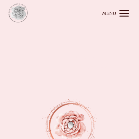
MENU
TEHOTENSTVO POROD ŠESTONEDELIE
PRÍBEH, NA KTOROM ZÁLEŽÍ