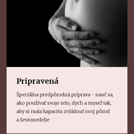
Pripravená
Špeciálna predpôrodná príprava - nauč sa,
ako používať svoje telo, dych a myseľ tak,
aby si mala kapacitu zvládnuť svoj pôrod
a šestonedelie