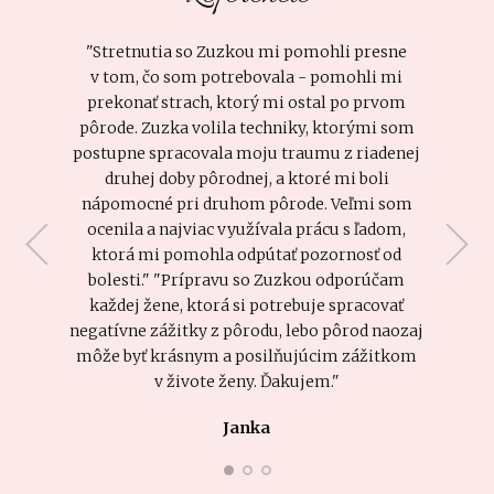
"Stretnutia so Zuzkou mi pomohli presne
v tom, čo som potrebovala - pomohli mi
prekonať strach, ktorý mi ostal po prvom
pôrode. Zuzka volila techniky, ktorými som
postupne spracovala moju traumu z riadenej
druhej doby pôrodnej, a ktoré mi boli
nápomocné pri druhom pôrode. Veľmi som
ocenila a najviac využívala prácu s ľadom,
ktorá mi pomohla odpútať pozornosť od
bolesti." "Prípravu so Zuzkou odporúčam
každej žene, ktorá si potrebuje spracovať
negatívne zážitky z pôrodu, lebo pôrod naozaj
môže byť krásnym a posilňujúcim zážitkom
v živote ženy. Ďakujem."
Janka